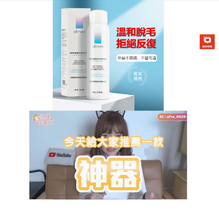
DETVFO脫毛噴霧專賣店
告別昂貴的雷射療程，除毛慕
絲平價高效的居家除毛新選擇
穿上小可愛卻露出一片尷尬？那是你還沒遇到這瓶
除
毛慕絲
，它在日常使用中展現了極高的方便性，獨特
的噴霧設計能照顧到身體的每一個弧度，連背部或大
腿內側等不易塗抹的地方，也能輕鬆應對，在短短幾
分鐘內，你就能見證顯著的效果，擦拭完畢後，毛髮
被清理得乾乾淨淨，不留痕跡，肌膚呈現出健康的透
亮感，觸感柔嫩，讓你從此愛上露膚的快樂，散發無