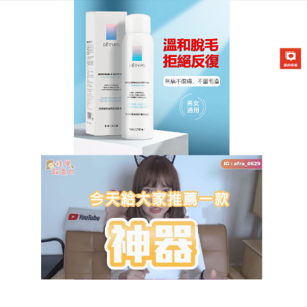
DETVFO脫毛噴霧專賣店
月份:
2024 年 9 月
脫毛神器能給予肌膚保濕與舒
緩，令皮膚保持光滑無毛
你是否也跟許多人一樣，對於除毛時帶來的痛感充滿
困擾？
脫毛神器
添加特殊除毛配方可軟化毛髮、淨化
毛孔，玫瑰與蓮花葉的精華，可以讓肌膚嫩白，玻尿