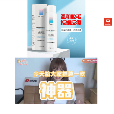
DETVFO脫毛噴霧專賣店
永久除毛膏推薦
夏天就是一個露腿露肉的季節，作為美女，我們絕對
不能輸！變美的第一步除了美白，還得無毛，
推薦永
久除毛膏
5分鐘，給你光滑牛奶肌，蘊含天然葡萄籽萃
取物成分，舒緩保濕很適合敏感肌膚，其防水配方適
合沐浴期間使用，更附上雙面脫毛海綿，正面塗抹反
面拭擦脫毛，3分鐘搞定毛髮，洗澡也能輕鬆脫毛，清
新的果香令人感覺放鬆，脫毛真的能變白！
永久除毛
膏
脫完後遠看皮膚就像開了磨皮濾鏡，自帶高光，凑
近了看，也是白嫩嫩、滑溜溜的！