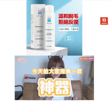
DETVFO脫毛噴霧專賣店
除毛方法比較那種好
春夏交替之際，氣溫越來越熱，人們除了烦乱自己身
上的肉，還會為了裸露在外的體毛而感到困擾，穿著
新衣服，卻在腋窩部位悄悄的“鑽出”了幾根腋毛，隨
著抬手的動作不斷的吸引人們的目光，讓人非常尷
尬，為此，很多人也開始重視“腋毛管理”，
除毛方法
比較那種好
？DETVFO脫毛噴霧溫和不刺激，脫毛過
程中沒有絲毫灼傷感，脫完後也沒有泛紅，是真正的
快速無痛脫毛，採用獨有的脫毛配方，將汗毛從毛囊
中連根拔起，乾淨徹底的脫毛，毛毛脫乾淨，小短褲