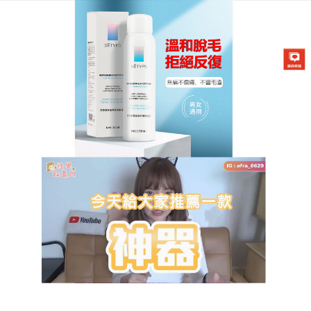
DETVFO脫毛噴霧專賣店
男女通用脫毛膏
天氣逐漸回暖以後，很多女性朋友都出現了自卑感，
直到是因為身體上出現了特別濃密的體毛，確實對於
每一個女性而言，體毛旺盛，成為了他們一件非常尷
尬和害羞的事情，推薦DETVFO脫毛噴霧是一款
男女
通用脫毛膏
，裡面添加了面護級的養膚成分神經醯胺
和維E，不僅不傷膚還能養膚噢，它裡面添加的神經醯
胺，能幫助修復皮膚屏障，可以使皮膚柔軟富有光
澤，保濕能力是透明質酸的16倍！手毛、腿毛、腋
毛，想脫哪就脫哪，夏天來了，終於可以放心穿短袖