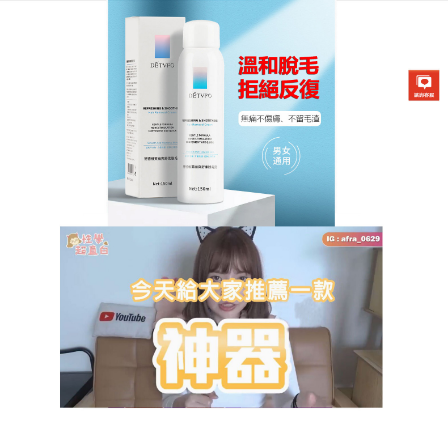
DETVFO脫毛噴霧專賣店
脫毛膏是個省錢又安全，輕鬆
又簡單的無痛脫毛管道
很多女性會發現，自己的身上有非常多的腋毛，並且
想方設法刮掉這些腋毛後，還是會不斷的長出腋毛，
這種情況著實是讓人困擾，
脫毛膏
主打效果媲美雷
射，副作用低的日式無痛除毛，不需要剃刀、不需要
美體刀、不需要除毛刀，不會痛，不會刺，不會癢，
更不會有明顯小黑頭，只要先噴在需要除毛的位置，
像是腿部、手臂或是腋下，等待5到10分鐘，就可以使