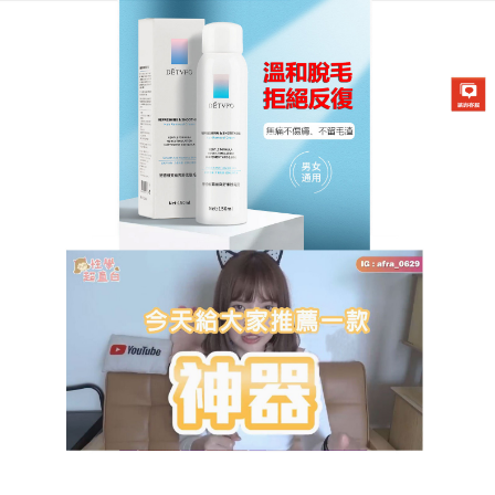
DETVFO脫毛噴霧專賣店
脫毛膏能預防毛髮滋長，讓除
毛後的肌膚都能維持水潤狀態
當炎熱的夏季即將到來時，愛美的女性會考慮如何脫
毛的問題，
脫毛膏
添加獨特黑火山泥+竹炭配方，除毛
同時能深層清潔毛孔、吸附皮膚表層的髒汙，能在除
毛的同時呵護乾燥肌膚，只要厚敷4至6分鐘，就可淋
浴或用毛巾將脫落的毛髮去除，脫毛膏能够達成舒
緩、保濕肌膚的功效，且手臂、腋下、比基尼線、腿
部皆適用，一瓶抵多瓶，非常方便。