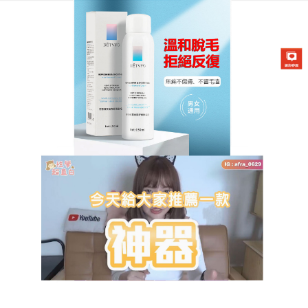
DETVFO脫毛噴霧專賣店
除毛噴霧不影響脫毛效果，令
整個脫毛過程更方便及快捷
隨著天氣越熱，露出的肌膚便越多，同時身體各處的
毛髮都無所遁形了，
除毛噴霧
採用成本比較昂貴的二
元包裝技術，能完全隔絕微生物的侵入，保證噴霧有
效性更持久噴頭採用的納米噴頭，噴出的泡沫更加細
膩綿柔，納米級的噴霧泡沫也更加便於皮膚的吸收。
不僅能徹底地從根部除毛，除毛噴霧還能讓保濕成分
滲透至肌膚的底層，收斂毛孔，達致保濕和美肌的兩