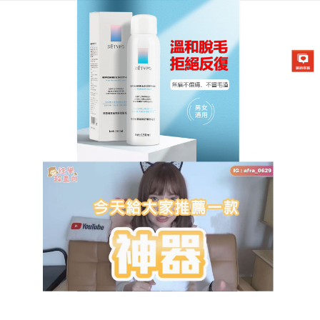
DETVFO脫毛噴霧專賣店
一噴即淨天然除毛噴霧，夏日
自信露肌必備
想要夏日穿搭無拘束？這款
除毛噴霧
幫你輕鬆實現！
蘊含天然植物萃取物，溫和不刺激，使用後肌膚不乾
燥、不緊繃。噴塗後靜待幾分鐘，用紙巾擦拭即可，
毛髮連根脫落，肌膚光滑無瑕。搭配乳液使用，深層
滋養肌膚，並抑制毛髮再生，除毛噴霧讓你時刻保持
最佳狀態。男女通用，自信露肌無壓力！一噴即淨、
夏日露肌、便捷除毛、效果顯著。