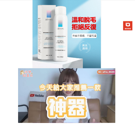
DETVFO脫毛噴霧專賣店
除毛慕絲是無毛肌密碼，讓美
麗更持久
除毛效果總是維持不久？這款長效型
除毛慕絲
幫妳延
續美麗！含毛髮抑制因子，搭配天然海藻精華，除毛
同時延緩生長速度，效果持久達6週。噴霧溫和溶解毛
髮，無刺激感，使用後肌膚光滑細緻。搭配修護乳
液，滋養毛囊，減少毛髮粗硬感。除毛慕絲天然成
分、超長效、效果顯著，讓妳減少反覆除毛的麻煩，
長時間保持無毛肌！